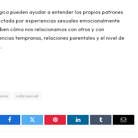
gico pueden ayudar a entender los propios patrones
fectada por experiencias sexuales emocionalmente
iben cómo nos relacionamos con otros y con
cias tempranas, relaciones parentales y el nivel de
.
Sexo
vida sexual
Facebook
Twitter
Pinterest
LinkedIn
Tumblr
Email