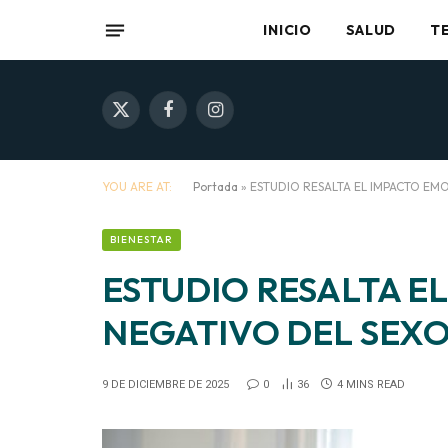
INICIO
SALUD
T
X
Facebook
Instagram
(Twitter)
YOU ARE AT:
Portada
»
ESTUDIO RESALTA EL IMPACTO EM
BIENESTAR
ESTUDIO RESALTA E
NEGATIVO DEL SEXO
9 DE DICIEMBRE DE 2025
0
36
4 MINS READ