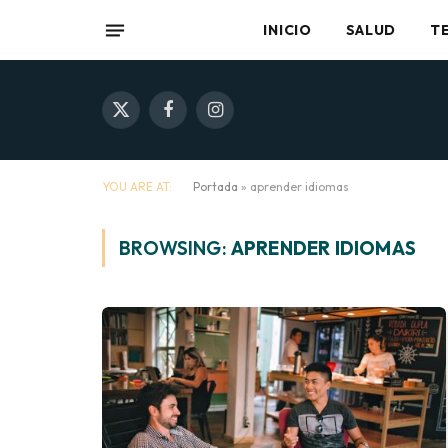
INICIO
SALUD
T
X
Facebook
Instagram
(Twitter)
YOU ARE AT:
Portada
»
aprender idiomas
BROWSING:
APRENDER IDIOMAS