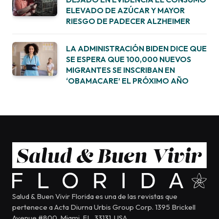
ELEVADO DE AZÚCAR Y MAYOR
RIESGO DE PADECER ALZHEIMER
LA ADMINISTRACIÓN BIDEN DICE QUE
SE ESPERA QUE 100,000 NUEVOS
MIGRANTES SE INSCRIBAN EN
‘OBAMACARE’ EL PRÓXIMO AÑO
Salud & Buen Vivir Florida es una de las revistas que
pertenece a Acta Diurna Urbis Group Corp. 1395 Brickell
Avenue #800, Miami, FL, 33131, USA.