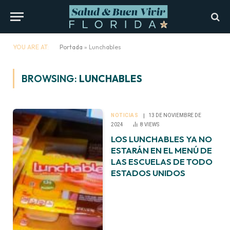
YOU ARE AT:
Portada
»
Lunchables
BROWSING:
LUNCHABLES
NOTICIAS
13 DE NOVIEMBRE DE
2024
8
VIEWS
LOS LUNCHABLES YA NO
ESTARÁN EN EL MENÚ DE
LAS ESCUELAS DE TODO
ESTADOS UNIDOS