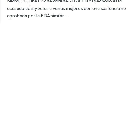
Miami, FL, lunes 22 de abril de 2024. El sospechoso está
acusado de inyectar a varias mujeres con una sustancia no
aprobada por la FDA similar…