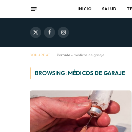
INICIO
SALUD
T
X
Facebook
Instagram
(Twitter)
YOU ARE AT:
Portada
»
médicos de garaje
BROWSING:
MÉDICOS DE GARAJE