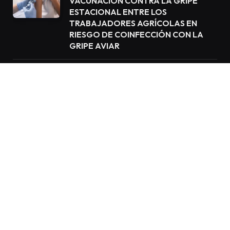
VACUNACIÓN CONTRA LA GRIPE
ESTACIONAL ENTRE LOS
TRABAJADORES AGRÍCOLAS EN
RIESGO DE COINFECCIÓN CON LA
GRIPE AVIAR
DÍA MUNDIAL DE LA SALUD 2025:
COMIENZOS SALUDABLES, FUTUROS
ESPERANZADORES
© 2023 Copyright Salud & Buen Vivir. Todos los derechos
reservados.
Agencias de marketing digital en Miami
|
Inicio
Salud
Tecnología
Bienestar
Negocios
Noticias Newswire
Contacto