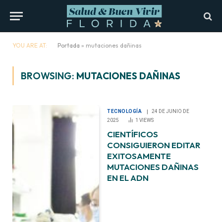
YOU ARE AT:
Portada
»
mutaciones dañinas
BROWSING:
MUTACIONES DAÑINAS
TECNOLOGÍA
24 DE JUNIO DE
2025
1
VIEWS
CIENTÍFICOS
CONSIGUIERON EDITAR
EXITOSAMENTE
MUTACIONES DAÑINAS
EN EL ADN