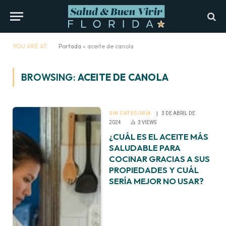
YOU ARE AT:
Portada
»
aceite de canola
BROWSING:
ACEITE DE CANOLA
SIN CATEGORÍA
3 DE ABRIL DE
2024
3
VIEWS
¿CUÁL ES EL ACEITE MÁS
SALUDABLE PARA
COCINAR GRACIAS A SUS
PROPIEDADES Y CUÁL
SERÍA MEJOR NO USAR?