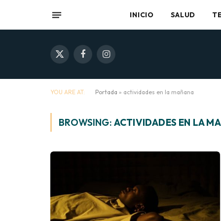
INICIO
SALUD
T
X
Facebook
Instagram
(Twitter)
YOU ARE AT:
Portada
»
actividades en la mañana
BROWSING:
ACTIVIDADES EN LA M