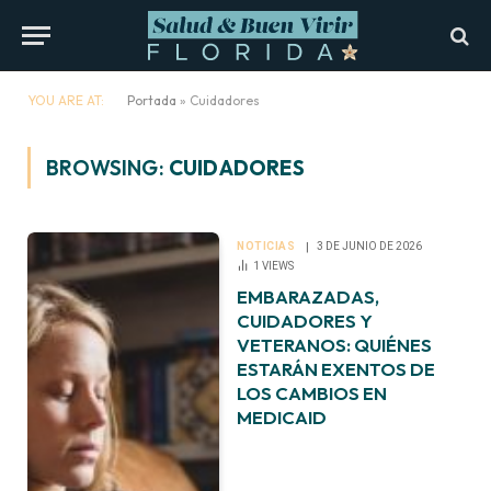
YOU ARE AT:
Portada
»
Cuidadores
BROWSING:
CUIDADORES
NOTICIAS
3 DE JUNIO DE 2026
1
VIEWS
EMBARAZADAS,
CUIDADORES Y
VETERANOS: QUIÉNES
ESTARÁN EXENTOS DE
LOS CAMBIOS EN
MEDICAID