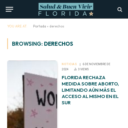
YOU ARE AT:
Portada
»
derechos
BROWSING:
DERECHOS
NOTICIAS
6 DE NOVIEMBRE DE
2024
3
VIEWS
FLORIDA RECHAZA
MEDIDA SOBRE ABORTO,
LIMITANDO AÚN MÁS EL
ACCESO AL MISMO EN EL
SUR