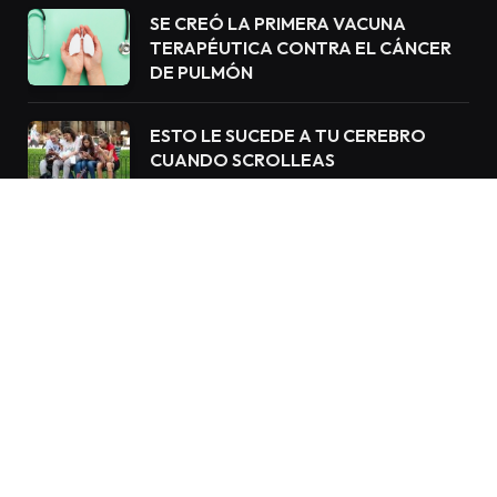
SE CREÓ LA PRIMERA VACUNA
TERAPÉUTICA CONTRA EL CÁNCER
DE PULMÓN
ESTO LE SUCEDE A TU CEREBRO
CUANDO SCROLLEAS
COMPULSIVAMENTE EL CELULAR.
¿CÓMO EVITARLO?
© 2023 Copyright Salud & Buen Vivir. Todos los derechos
reservados.
Agencias de marketing digital en Miami
|
Inicio
Salud
Tecnología
Bienestar
Negocios
Noticias Newswire
Contacto