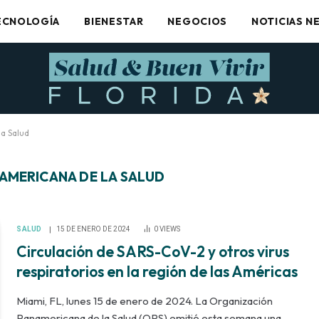
ECNOLOGÍA
BIENESTAR
NEGOCIOS
NOTICIAS N
a Salud
AMERICANA DE LA SALUD
SALUD
15 DE ENERO DE 2024
0
VIEWS
Circulación de SARS-CoV-2 y otros virus
respiratorios en la región de las Américas
Miami, FL, lunes 15 de enero de 2024. La Organización
Panamericana de la Salud (OPS) emitió esta semana una