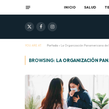
INICIO
SALUD
T
X
Facebook
Instagram
(Twitter)
YOU ARE AT:
Portada
»
La Organización Panamericana de l
BROWSING:
LA ORGANIZACIÓN PAN