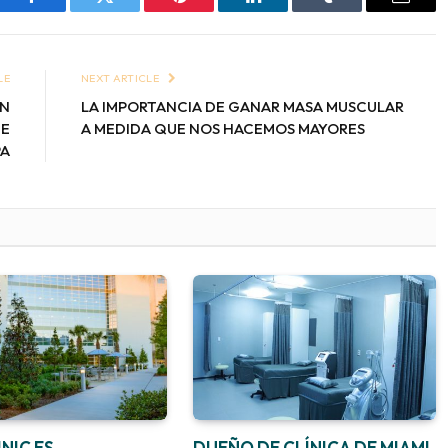
Facebook
Twitter
Pinterest
LinkedIn
Tumblr
Email
LE
NEXT ARTICLE
ÁN
LA IMPORTANCIA DE GANAR MASA MUSCULAR
DE
A MEDIDA QUE NOS HACEMOS MAYORES
PA
NIC ES
DUEÑO DE CLÍNICA DE MIAMI