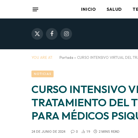
INICIO
SALUD
T
X
Facebook
Instagram
(Twitter)
YOU ARE AT:
Portada
»
CURSO INTENSIVO VIRTUAL DEL T
NOTICIAS
CURSO INTENSIVO V
TRATAMIENTO DEL 
PARA MÉDICOS PSIQ
24 DE JUNIO DE 2024
0
19
2 MINS READ