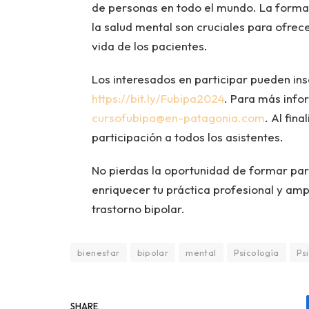
de personas en todo el mundo. La formac
la salud mental son cruciales para ofrec
vida de los pacientes.
Los interesados en participar pueden insc
https://bit.ly/Fubipa2024
. Para más info
cursofubipa@en-patagonia.com
. Al fin
participación a todos los asistentes.
No pierdas la oportunidad de formar par
enriquecer tu práctica profesional y amp
trastorno bipolar.
bienestar
bipolar
mental
Psicología
Ps
SHARE.