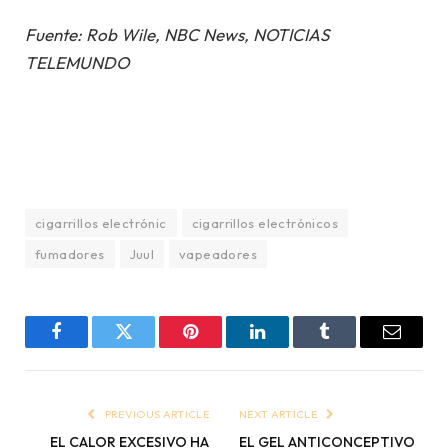
Fuente: Rob Wile, NBC News, NOTICIAS
TELEMUNDO
cigarrillos electrónic
cigarrillos electrónicos
fumadores
Juul
vapeadores
Facebook
Twitter
Pinterest
LinkedIn
Tumblr
Email
PREVIOUS ARTICLE
NEXT ARTICLE
EL CALOR EXCESIVO HA
EL GEL ANTICONCEPTIVO