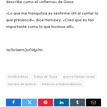
describe como el «infierno» de Gaza.
«Lo que me tranquiliza es sentirme útil al contar lo
que presencié», dice Hamawy. «Creo que es tan
importante como lo que hicimos allí».
ia/la/aem/juf/dg/nn
bombardeos
franja de Gaza
guerra Hamas-Israel
heridos de guerra
médicos estadounidenses
Facebook
Twitter
Pinterest
LinkedIn
Tumblr
Email