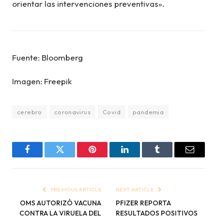
orientar las intervenciones preventivas».
Fuente: Bloomberg
Imagen: Freepik
cerebro
coronavirus
Covid
pandemia
Facebook
Twitter
Pinterest
LinkedIn
Tumblr
Email
PREVIOUS ARTICLE
NEXT ARTICLE
OMS AUTORIZÓ VACUNA
PFIZER REPORTA
CONTRA LA VIRUELA DEL
RESULTADOS POSITIVOS