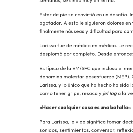
semanas, se sintió muy enferma.
Estar de pie se convirtió en un desafío. 
agotador. A esto le siguieron dolores en t
finalmente náuseas y dificultad para cam
Larissa fue de médico en médico. Le re
desplomó por completo. Desde entonces, 
Es típico de la EM/SFC que incluso el men
denomina malestar posesfuerzo (MEP). C
Larissa, y lo único que ha hecho ha sido 
como tener gripe, resaca y
jet lag
a la ve
«Hacer cualquier cosa es una batalla»
Para Larissa, la vida significa tomar dec
sonidos, sentimientos, conversar, reflexi