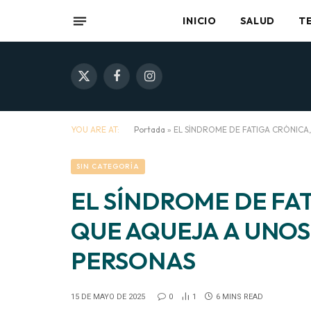
INICIO
SALUD
T
X
Facebook
Instagram
(Twitter)
YOU ARE AT:
Portada
»
EL SÍNDROME DE FATIGA CRÓNICA,
SIN CATEGORÍA
EL SÍNDROME DE FA
QUE AQUEJA A UNOS 
PERSONAS
15 DE MAYO DE 2025
0
1
6 MINS READ