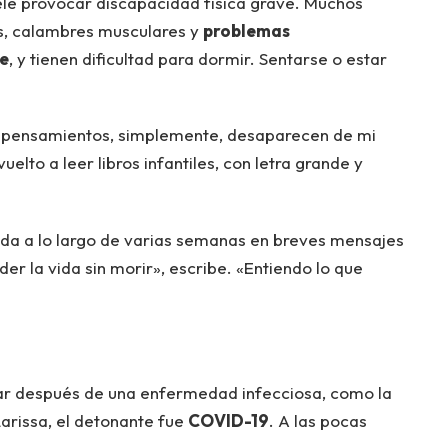
e provocar discapacidad física grave. Muchos
s, calambres musculares y
problemas
e
, y tienen dificultad para dormir. Sentarse o estar
s pensamientos, simplemente, desaparecen de mi
uelto a leer libros infantiles, con letra grande y
 vida a lo largo de varias semanas en breves mensajes
er la vida sin morir», escribe. «Entiendo lo que
r después de una enfermedad infecciosa, como la
Larissa, el detonante fue
COVID-19
. A las pocas