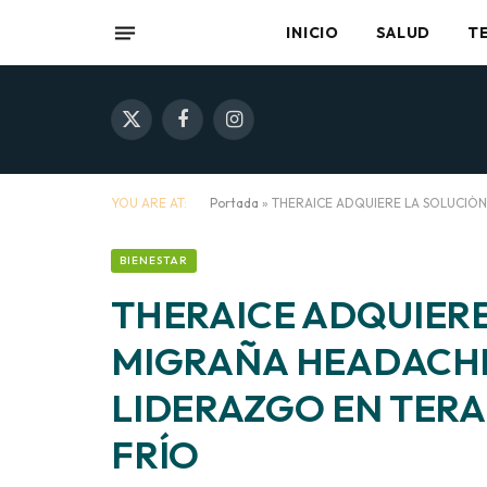
INICIO
SALUD
T
X
Facebook
Instagram
(Twitter)
YOU ARE AT:
Portada
»
THERAICE ADQUIERE LA SOLUCIÓN
BIENESTAR
THERAICE ADQUIERE
MIGRAÑA HEADACHE 
LIDERAZGO EN TERA
FRÍO