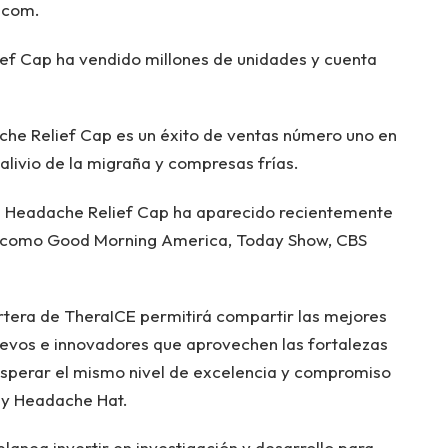
t.com.
ef Cap ha vendido millones de unidades y cuenta
he Relief Cap es un éxito de ventas número uno en
livio de la migraña y compresas frías.
E Headache Relief Cap ha aparecido recientemente
 como Good Morning America, Today Show, CBS
rtera de TheraICE permitirá compartir las mejores
nuevos e innovadores que aprovechen las fortalezas
sperar el mismo nivel de excelencia y compromiso
 y Headache Hat.
lanea invertir en investigación y desarrollo para