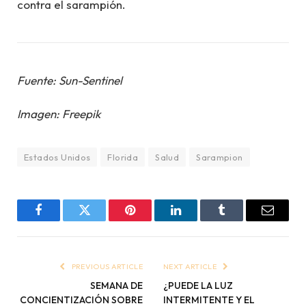
contra el sarampión.
Fuente: Sun-Sentinel
Imagen: Freepik
Estados Unidos
Florida
Salud
Sarampion
Facebook
Twitter
Pinterest
LinkedIn
Tumblr
Email
PREVIOUS ARTICLE
NEXT ARTICLE
SEMANA DE
¿PUEDE LA LUZ
CONCIENTIZACIÓN SOBRE
INTERMITENTE Y EL