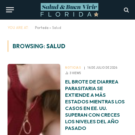
YOU ARE AT:
Portada
»
Salud
BROWSING:
SALUD
NOTICIAS
16 DE JULIO DE 2026
3
VIEWS
EL BROTE DE DIARREA
PARASITARIA SE
EXTIENDE A MÁS
ESTADOS MIENTRAS LOS
CASOS EN EE. UU.
SUPERAN CON CRECES
LOS NIVELES DEL AÑO
PASADO