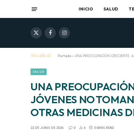
INICIO
SALUD
T
X
Facebook
Instagram
(Twitter)
YOU ARE AT:
Portada
»
UNA PREOCUPACIÓN CRECIENTE: A
SALUD
UNA PREOCUPACIÓN
JÓVENES NO TOMAN
OTRAS MEDICINAS D
22 DE JUNIO DE 2026
0
6
3 MINS READ