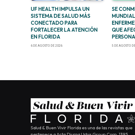
UF HEALTH IMPULSA UN
SE CONM
SISTEMA DE SALUD MÁS
MUNDIAL
CONECTADO PARA
ENFERM
FORTALECER LA ATENCIÓN
QUE AFEC
EN FLORIDA
PERSONAS
6 DE AGOSTO DE 2026
5 DE AGOSTO D
Salud & Buen Vivir Florida es una de las revistas que
pertenece a Acta Diurna Urbis Group Corp. 1395