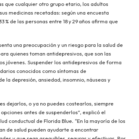
 que cualquier otro grupo etario, los adultos
r sus medicinas recetadas: según una encuesta
33 % de las personas entre 18 y 29 años afirma que
enta una preocupación y un riesgo para la salud de
ara quienes toman antidepresivos, que son las
os jóvenes. Suspender los antidepresivos de forma
ndarios conocidos como síntomas de
e la depresión, ansiedad, insomnio, náuseas y
es dejarlos, o ya no puedes costearlos, siempre
 opciones antes de suspenderlos”, explicó el
ud conductual de Florida Blue. “En la mayoría de los
plan de salud pueden ayudarte a encontrar
dades y que sean asequibles, seguras y efectivas. Por