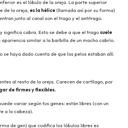
ferior es el lóbulo de la oreja. La parte superior
e de la oreja,
es la hélice
(llamada así por su forma)
tran junto al canal son el trago y el antitrago.
y significa cabra. Esto se debe a que el trago
suele
a apariencia similar a la barbilla de un macho cabrío.
 se haya dado cuenta de que los pelos estaban allí.
entes al resto de la oreja. Carecen de cartílago, por
gar de firmes y flexibles.
 puede variar según tus genes: están libres (con un
e a la cabeza).
orma de gen) que codifica los lóbulos libres es