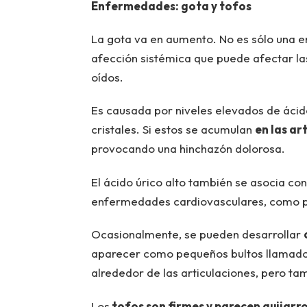
Enfermedades: gota y tofos
La gota va en aumento. No es sólo una e
afección sistémica que puede afectar las 
oídos.
Es causada por niveles elevados de ácido
cristales. Si estos se acumulan
en las ar
provocando una hinchazón dolorosa.
El ácido úrico alto también se asocia con
enfermedades cardiovasculares, como pre
Ocasionalmente, se pueden desarrollar
aparecer como pequeños bultos llamados
alrededor de las articulaciones, pero tam
Los
tofos son firmes y parecen guijarr