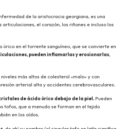
nfermedad de la aristocracia georgiana, es una
articulaciones, el corazón, los riñones e incluso los
 úrico en el torrente sanguíneo, que se convierte en
ticulaciones, pueden inflamarlas y erosionarlas
,
 niveles más altos de colesterol «malo» y con
sión arterial alta y accidentes cerebrovasculares.
cristales de ácido úrico debajo de la piel.
Pueden
 tofos, que a menudo se forman en el tejido
bién en los oídos.
os
, de ahí su nombre (el singular tofo en latín significa