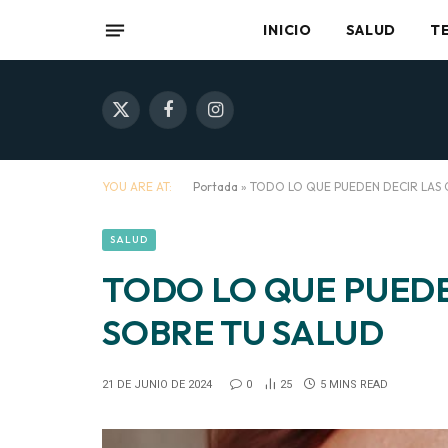
INICIO
SALUD
T
X
Facebook
Instagram
(Twitter)
YOU ARE AT:
Portada
»
TODO LO QUE PUEDEN DECIR LAS 
SALUD
TODO LO QUE PUEDE
SOBRE TU SALUD
21 DE JUNIO DE 2024
0
25
5 MINS READ