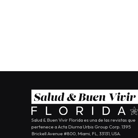
Salud & Buen Vivir Florida es una de las revistas que
pertenece a Acta Diurna Urbis Group Corp. 1395
Brickell Avenue #800, Miami, FL, 33131, USA.