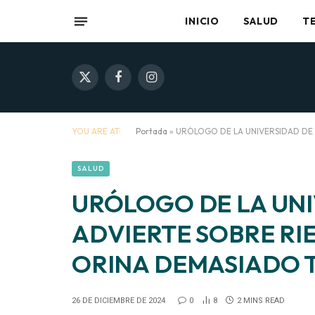
INICIO
SALUD
T
X
Facebook
Instagram
(Twitter)
YOU ARE AT:
Portada
»
URÓLOGO DE LA UNIVERSIDAD DE 
SALUD
URÓLOGO DE LA UNI
ADVIERTE SOBRE RI
ORINA DEMASIADO 
26 DE DICIEMBRE DE 2024
0
8
2 MINS READ