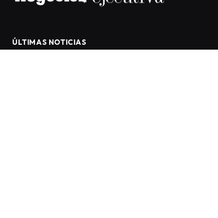
ÚLTIMAS NOTICIAS
FIU REÚNE A JÓVENES
INVESTIGADORES PARA PRESENTAR
PROYECTOS SOBRE MEDICINA E
INNOVACIÓN.
INVESTIGADORES DE LA
UNIVERSIDAD DE MIAMI IMPULSAN
NUEVAS HERRAMIENTAS PARA
DETECTAR ALZHEIMER EN ETAPAS
TEMPRANAS:
UF HEALTH IMPULSA UN SISTEMA DE
SALUD MÁS CONECTADO PARA