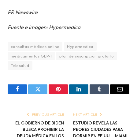
PR Newswire
Fuente e imagen: Hypermedica
consultas médicas online
Hypermedica
medicamentos GLP-1
plan de suscripción gratuito
Telesalud
Facebook
Twitter
Pinterest
LinkedIn
Tumblr
Email
PREVIOUS ARTICLE
NEXT ARTICLE
EL GOBIERNO DE BIDEN
ESTUDIO REVELA LAS
BUSCA PROHIBIR LA
PEORES CIUDADES PARA
DEUDA MÉDICA EN LOS
DORMIR EN EE.UU., ¿MIAMI