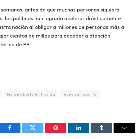
is semanas, antes de que muchas personas siquiera
 los políticos han logrado acelerar drásticamente
uestra nación al obligar a millones de personas más a
ajar cientos de millas para acceder a atención
terina de PP.
ley de aborto en Florida
leyes anti aborto
Facebook
Twitter
Pinterest
LinkedIn
Tumblr
Email