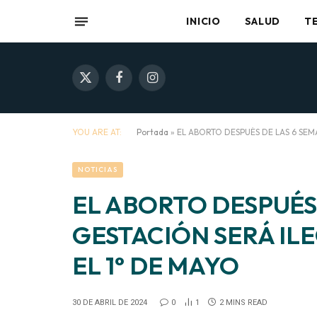
INICIO
SALUD
T
X
Facebook
Instagram
(Twitter)
YOU ARE AT:
Portada
»
EL ABORTO DESPUÉS DE LAS 6 SEM
NOTICIAS
EL ABORTO DESPUÉS
GESTACIÓN SERÁ IL
EL 1° DE MAYO
30 DE ABRIL DE 2024
0
1
2 MINS READ