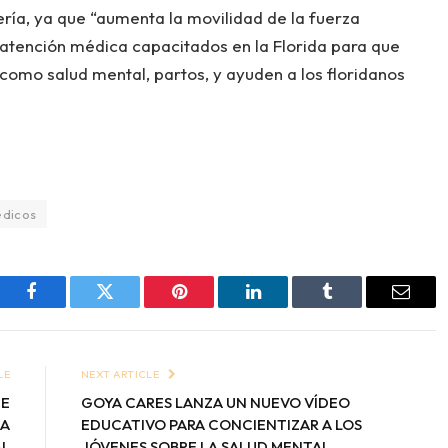
ería, ya que “aumenta la movilidad de la fuerza
e atención médica capacitados en la Florida para que
como salud mental, partos, y ayuden a los floridanos
dicos
Facebook
Twitter
Pinterest
LinkedIn
Tumblr
Email
LE
NEXT ARTICLE
UE
GOYA CARES LANZA UN NUEVO VÍDEO
DA
EDUCATIVO PARA CONCIENTIZAR A LOS
AL
JÓVENES SOBRE LA SALUD MENTAL