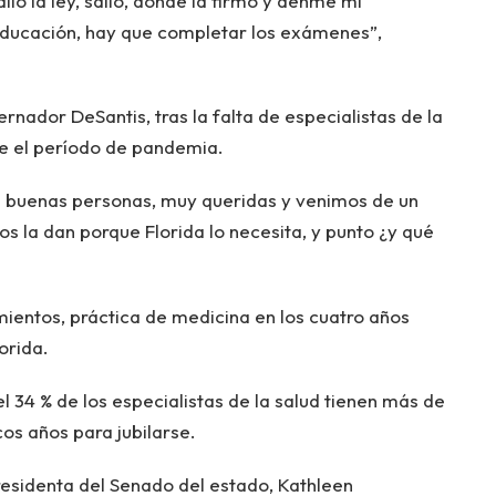
lió la ley, salió, dónde la firmo y denme mi
educación, hay que completar los exámenes”,
nador DeSantis, tras la falta de especialistas de la
te el período de pandemia.
s buenas personas, muy queridas y venimos de un
os la dan porque Florida lo necesita, y punto ¿y qué
ientos, práctica de medicina en los cuatro años
lorida.
 el 34 % de los especialistas de la salud tienen más de
os años para jubilarse.
residenta del Senado del estado, Kathleen