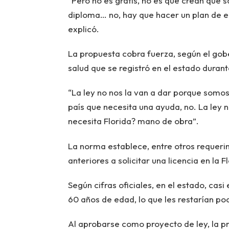
“Pero no es gratis, no es que crean que sa
diploma… no, hay que hacer un plan de 
explicó.
La propuesta cobra fuerza, según el gober
salud que se registró en el estado duran
“La ley no nos la van a dar porque somo
país que necesita una ayuda, no. La ley n
necesita Florida? mano de obra”.
La norma establece, entre otros requerim
anteriores a solicitar una licencia en la F
Según cifras oficiales, en el estado, casi
60 años de edad, lo que les restarían poc
Al aprobarse como proyecto de ley, la p