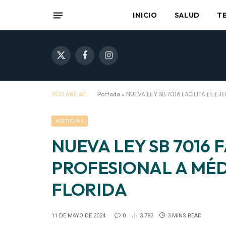
INICIO
SALUD
T
X
Facebook
Instagram
(Twitter)
YOU ARE AT:
Portada
»
NUEVA LEY SB 7016 FACILITA EL 
NOTICIAS
NUEVA LEY SB 7016 F
PROFESIONAL A MÉ
FLORIDA
11 DE MAYO DE 2024
0
3.783
3 MINS READ