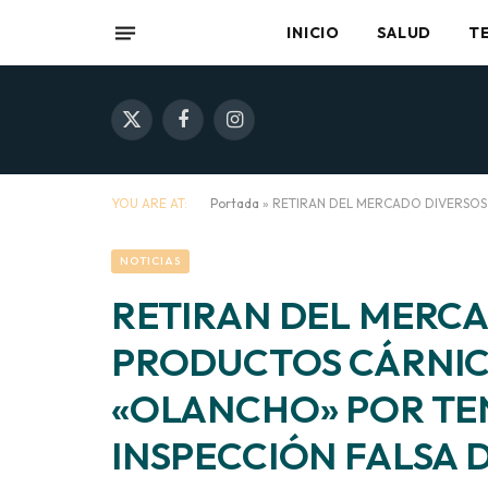
INICIO
SALUD
T
X
Facebook
Instagram
(Twitter)
YOU ARE AT:
Portada
»
RETIRAN DEL MERCADO DIVERSOS
NOTICIAS
RETIRAN DEL MERC
PRODUCTOS CÁRNIC
«OLANCHO» POR TE
INSPECCIÓN FALSA 