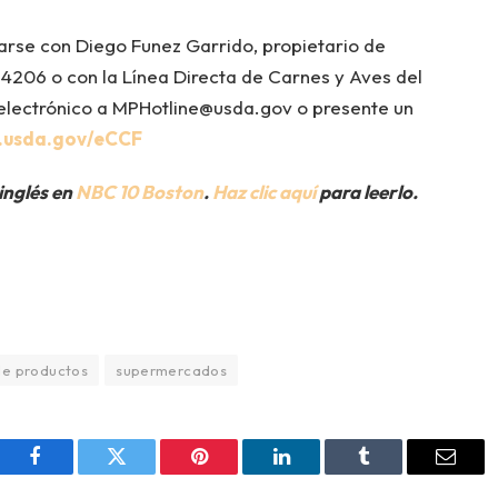
arse con Diego Funez Garrido, propietario de
4206 o con la Línea Directa de Carnes y Aves del
electrónico a MPHotline@usda.gov o presente un
s.usda.gov/eCCF
 inglés en
NBC 10 Boston
.
Haz clic aquí
para leerlo.
de productos
supermercados
Facebook
Twitter
Pinterest
LinkedIn
Tumblr
Email