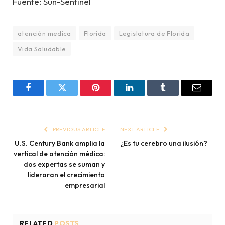
Fuente: Sun-Sentinel
atención medica
Florida
Legislatura de Florida
Vida Saludable
Facebook
Twitter
Pinterest
LinkedIn
Tumblr
Email
PREVIOUS ARTICLE
NEXT ARTICLE
U.S. Century Bank amplia la
¿Es tu cerebro una ilusión?
vertical de atención médica:
dos expertas se suman y
lideraran el crecimiento
empresarial
RELATED
POSTS