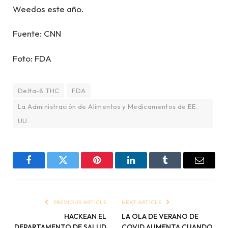
Weedos este año.
Fuente: CNN
Foto: FDA
Delta-8 THC
FDA
La Administración de Alimentos y Medicamentos de EE.
UU.
Facebook
Twitter
Pinterest
LinkedIn
Tumblr
Email
PREVIOUS ARTICLE
NEXT ARTICLE
HACKEAN EL
LA OLA DE VERANO DE
DEPARTAMENTO DE SALUD
COVID AUMENTA CUANDO