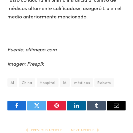
médicos altamente calificados», aseguró Liu en el
medio anteriormente mencionado.
Fuente: eltimepo.com
Imagen: Freepik
AI
China
Hospital
IA
médicos
Robots
Facebook
Twitter
Pinterest
LinkedIn
Tumblr
Email
PREVIOUS ARTICLE
NEXT ARTICLE