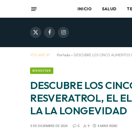
INICIO
SALUD
T
X
Facebook
Instagram
(Twitter)
YOU ARE AT:
Portada
»
DESCUBRE LOS CINCO ALIMENTOS C
BIENESTAR
DESCUBRE LOS CIN
RESVERATROL, EL EL
LA LA LONGEVIDAD
3 DE DICIEMBRE DE 2024
0
9
4 MINS READ