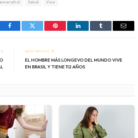
esveratrol
Salud
Vino
Facebook
Twitter
Pinterest
LinkedIn
Tumblr
Email
LE
NEXT ARTICLE
RO
EL HOMBRE MÁS LONGEVO DEL MUNDO VIVE
AL
EN BRASIL Y TIENE 112 AÑOS