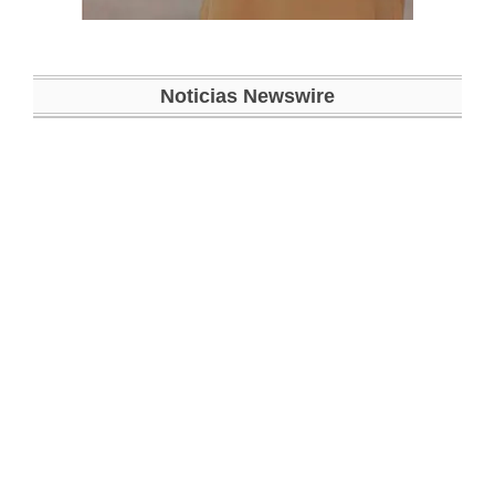
Noticias Newswire
La Dra. Gina Goldfeder protagoniza la portada
de Hispanic Target Magazine en una
entrevista exclusiva con la destacada
periodista Nancy Clara
4 hábitos diarios para mantener un cerebro
sano y mejorar la función cognitiva