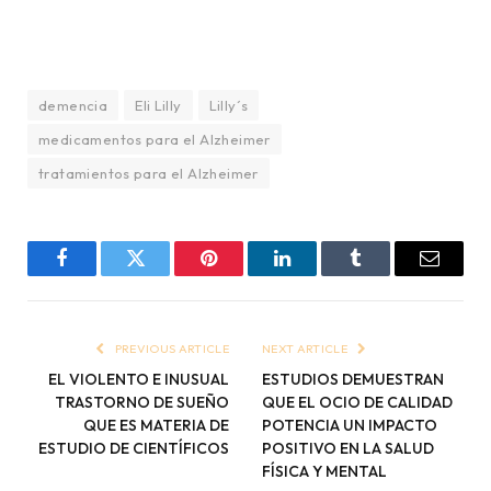
demencia
Eli Lilly
Lilly´s
medicamentos para el Alzheimer
tratamientos para el Alzheimer
Facebook
Twitter
Pinterest
LinkedIn
Tumblr
Email
PREVIOUS ARTICLE
NEXT ARTICLE
EL VIOLENTO E INUSUAL
ESTUDIOS DEMUESTRAN
TRASTORNO DE SUEÑO
QUE EL OCIO DE CALIDAD
QUE ES MATERIA DE
POTENCIA UN IMPACTO
ESTUDIO DE CIENTÍFICOS
POSITIVO EN LA SALUD
FÍSICA Y MENTAL