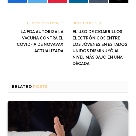
Facebook
Twitter
Pinterest
LinkedIn
Tumblr
Email
PREVIOUS ARTICLE
NEXT ARTICLE
LA FDA AUTORIZA LA
EL USO DE CIGARRILLOS
VACUNA CONTRA EL
ELECTRÓNICOS ENTRE
COVID-19 DE NOVAVAX
LOS JÓVENES EN ESTADOS
ACTUALIZADA
UNIDOS DISMINUYÓ AL
NIVEL MÁS BAJO EN UNA
DÉCADA
RELATED
POSTS