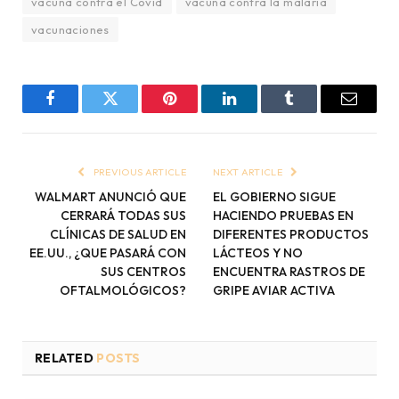
vacuna contra el Covid
vacuna contra la malaria
vacunaciones
Facebook
Twitter
Pinterest
LinkedIn
Tumblr
Email
PREVIOUS ARTICLE
NEXT ARTICLE
WALMART ANUNCIÓ QUE
EL GOBIERNO SIGUE
CERRARÁ TODAS SUS
HACIENDO PRUEBAS EN
CLÍNICAS DE SALUD EN
DIFERENTES PRODUCTOS
EE.UU., ¿QUE PASARÁ CON
LÁCTEOS Y NO
SUS CENTROS
ENCUENTRA RASTROS DE
OFTALMOLÓGICOS?
GRIPE AVIAR ACTIVA
RELATED
POSTS