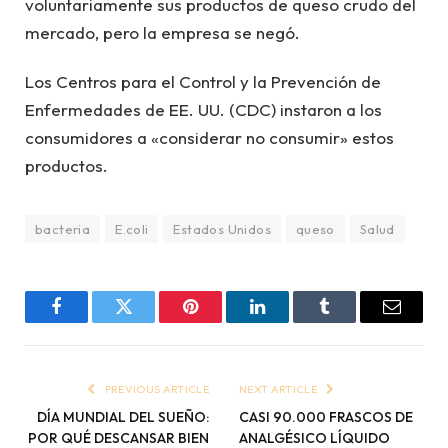
voluntariamente sus productos de queso crudo del
mercado, pero la empresa se negó.
Los Centros para el Control y la Prevención de
Enfermedades de EE. UU. (CDC) instaron a los
consumidores a «considerar no consumir» estos
productos.
bacteria
E.coli
Estados Unidos
queso
Salud
Facebook
Twitter
Pinterest
LinkedIn
Tumblr
Email
PREVIOUS ARTICLE
NEXT ARTICLE
DÍA MUNDIAL DEL SUEÑO:
CASI 90.000 FRASCOS DE
POR QUÉ DESCANSAR BIEN
ANALGÉSICO LÍQUIDO