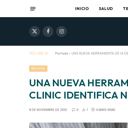
INICIO
SALUD
T
X
Facebook
Instagram
(Twitter)
YOU ARE AT:
Portada
»
UNA NUEVA HERRAMIENTA DE IA DE
REVISTA
UNA NUEVA HERRAMI
CLINIC IDENTIFICA 
8 DE NOVIEMBRE DE 2025
0
1
4 MINS READ