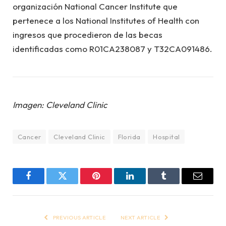
organización National Cancer Institute que
pertenece a los National Institutes of Health con
ingresos que procedieron de las becas
identificadas como R01CA238087 y T32CA091486.
Imagen: Cleveland Clinic
Cancer
Cleveland Clinic
Florida
Hospital
Facebook
Twitter
Pinterest
LinkedIn
Tumblr
Email
PREVIOUS ARTICLE
NEXT ARTICLE