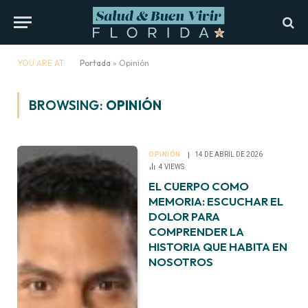
YOU ARE AT:
Portada
»
Opinión
BROWSING:
OPINIÓN
OPINIÓN
14 DE ABRIL DE 2026
4
VIEWS
EL CUERPO COMO
MEMORIA: ESCUCHAR EL
DOLOR PARA
COMPRENDER LA
HISTORIA QUE HABITA EN
NOSOTROS