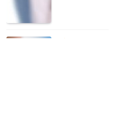
OPINIÓN
21 DE DICIEMBRE DE
2024
14
VIEWS
DRA. ACOSTA THEN: “NO
DEBES ALCANZAR TU
PESO IDEAL EN 2025”