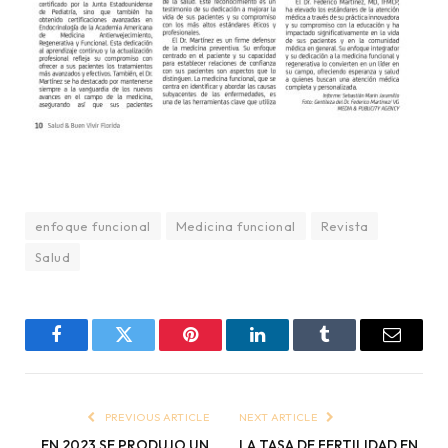
enfoque funcional
Medicina funcional
Revista
Salud
Facebook
Twitter
Pinterest
LinkedIn
Tumblr
Email
PREVIOUS ARTICLE
NEXT ARTICLE
EN 2023 SE PRODUJO UN
LA TASA DE FERTILIDAD EN