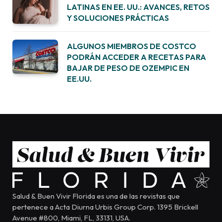
LATINAS EN EE. UU.: AVANCES, RETOS
Y SOLUCIONES PRÁCTICAS
ALGUNOS MIEMBROS DE COSTCO
PODRÁN ACCEDER A RECETAS PARA
BAJAR DE PESO DE OZEMPIC EN
EE.UU.
Salud & Buen Vivir Florida es una de las revistas que
pertenece a Acta Diurna Urbis Group Corp. 1395 Brickell
Avenue #800, Miami, FL, 33131, USA.