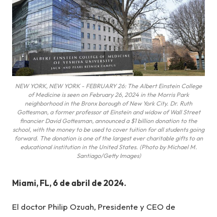
NEW YORK, NEW YORK - FEBRUARY 26: The Albert Einstein College
of Medicine is seen on February 26, 2024 in the Morris Park
neighborhood in the Bronx borough of New York City. Dr. Ruth
Gottesman, a former professor at Einstein and widow of Wall Street
financier David Gottesman, announced a $1 billion donation to the
school, with the money to be used to cover tuition for all students going
forward. The donation is one of the largest ever charitable gifts to an
educational institution in the United States. (Photo by Michael M.
Santiago/Getty Images)
Miami, FL, 6 de abril de 2024.
El doctor Philip Ozuah, Presidente y CEO de