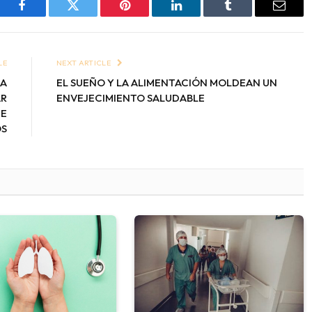
Facebook
Twitter
Pinterest
LinkedIn
Tumblr
Email
LE
NEXT ARTICLE
RA
EL SUEÑO Y LA ALIMENTACIÓN MOLDEAN UN
AR
ENVEJECIMIENTO SALUDABLE
DE
S