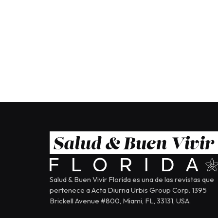
Salud & Buen Vivir Florida es una de las revistas que
pertenece a Acta Diurna Urbis Group Corp. 1395
Brickell Avenue #800, Miami, FL, 33131, USA.