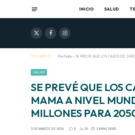
INICIO
SALUD
T
X
Facebook
Instagram
(Twitter)
YOU ARE AT:
Portada
»
SE PREVÉ QUE LOS CASOS DE CÁNC
SALUD
SE PREVÉ QUE LOS 
MAMA A NIVEL MUND
MILLONES PARA 205
3 DE MARZO DE 2026
0
24
3 MINS READ